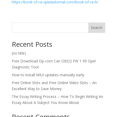
https://book-of-ra-spielautomat.com/book-of-ra-6/
Search
Recent Posts
(no title)
Free Download Op-com Can OBD2 FW 1 99 Opel
Diagnostic Tool
How to install MIUI updates manually early
Free Online Slots and Free Online Video Slots – An
Excellent Way to Save Money
The Essay Writing Process – How To Begin Writing An
Essay About A Subject You Know About
Recent Comments