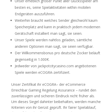
Unser erheblich großer Punkt aller Glücksspieler am
besten es, seine Spielaktivitäten within mobilen
Endgeräten auszuführen.
Weiterhin braucht welches Sender gleichwohl kaum
Speicherplatz and kann in praktisch jedem modernen
Gerätschaft installiert man sagt, sie seien.
Unser Spiele werden nahtlos geladen, sämtliche
anderen Optionen man sagt, sie seien verfügbar.
Der Willkommensbonus pro deutsche Zocker beläuft
gegenseitig in 1.000€.
Jedweder von jackpotcitycasino.com angebotenen
Spiele werden eCOGRA-zertifiziert.
Unser Zertifikat ihr eCOGRA– der eCommerce
Erreichbar Gaming Regelung Assurance – rundet den
zuverlässigen und sicheren Eindruck nicht früher als.
Um dieses Siegel dahinter beibehalten, werden manche
Kriterien von ihr Gerüst geprüft. Ihr fairer Spielablauf,