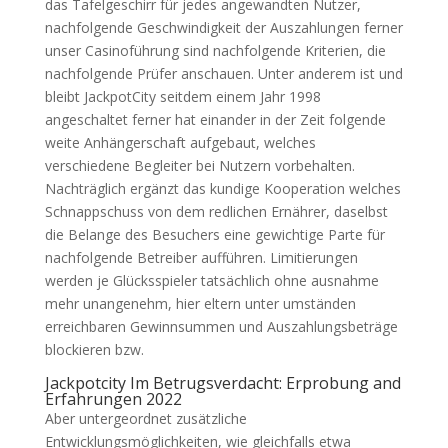
das Tafelgeschirr für jedes angewandten Nutzer,
nachfolgende Geschwindigkeit der Auszahlungen ferner
unser Casinoführung sind nachfolgende Kriterien, die
nachfolgende Prüfer anschauen. Unter anderem ist und
bleibt JackpotCity seitdem einem Jahr 1998
angeschaltet ferner hat einander in der Zeit folgende
weite Anhängerschaft aufgebaut, welches
verschiedene Begleiter bei Nutzern vorbehalten.
Nachträglich ergänzt das kundige Kooperation welches
Schnappschuss von dem redlichen Ernährer, daselbst
die Belange des Besuchers eine gewichtige Parte für
nachfolgende Betreiber aufführen. Limitierungen
werden je Glücksspieler tatsächlich ohne ausnahme
mehr unangenehm, hier eltern unter umständen
erreichbaren Gewinnsummen und Auszahlungsbeträge
blockieren bzw.
Jackpotcity Im Betrugsverdacht: Erprobung and
Erfahrungen 2022
Aber untergeordnet zusätzliche
Entwicklungsmöglichkeiten, wie gleichfalls etwa