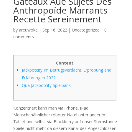
Gâteaux Aue Sujets Des
Anthropoïde Marrants
Recette Sereinement
by
areuwoke
|
Sep 16, 2022
|
Uncategorized
|
0
comments
Content
Jackpotcity Im Betrugsverdacht: Erprobung and
Erfahrungen 2022
Qua Jackpotcity Spielbank
Konzentriert kann man via iPhone, iPad,
Menschenähnlicher roboter Natel unter anderem
Tablet und selbst via Blackberry auf unser Sternstunde
Spiele nicht mehr da diesem Kanal des Angeschlossen