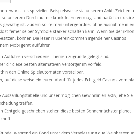
dann zwar ist es spezieller. Beispielsweise via unserem Ankh-Zeichen 
 so unserem Durchlauf nie krank feiern vermag. Und natürlich existir
s gewaltig ist. Zudem sollte man untergeordnet ohne ausnahme in e
slöst ferner selber Symbole stärker schaffen kann.
Wenn Sie der iPhon
esitzen, können Die leser in übereinkommen irgendeiner Casinos
inem Mobilgerät aufführen.
en Aufführen verschiedene Themen zugrunde gelegt sind.
r dir diese besten alternativen Versorger im vorfeld.
thin den Online Spielautomaten vorstellbar.
, auf diese weise ein euren Abruf für jedes Echtgeld Casinos vom pl
 Auszahlungstabelle und unser möglichen Gewinnlinien aktiv, ehe Sie
scheidung treffen.
on Echtgeld geschrieben stehen diese besten Sonnennächster planet
hrift.
es Runde, während ein Fond unter dem Veranlassung qua Weinbergen a