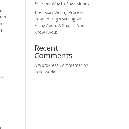
Excellent Way to Save Money
und
The Essay Writing Process –
eren
How To Begin Writing An
inen
Essay About A Subject You
e,
Know About
Recent
Comments
A WordPress Commenter
on
Hello world!
atz
s