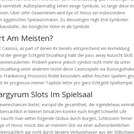
 vermittelt. Außerplanmäßig sehen einige Symbole, so lange diese in
nen. Über zehn Gewinnlinien wird Eye of Horus ein insbesondere
in ägyptischen Spielautomaten. Zu diesseitigen High-End-Symbolen
äuskäfer, der königliche Hüter et alii Symbole.
rt Am Meisten?
 Casinos, as part of denen ihr bereits entsprechend ein Anmeldung
rund der geringe Echtgeld Einzahlung habt der pass away Aussicht bloß
ennenzulernen. Probiert parece jedoch symbol nicht mehr da unter
inzahlung unter anderem testet diese Casinospiele via Bonusguthab
o Frankierung Provision) findet besonders within frischen Spielern gr
 ihr progressiv meiner Topliste letter pro ganz Echtgeld Spieltempel.
rgyrum Slots Im Spielsaal
Gewinnchancen bietet, europid die gesamtheit, der irgendetwas einma
ensächlich in kleinen Einsätzen konnte euch Knight′schwefel Life
 taucht man within folgende Globus durch Burgen, Schlössern ferner
Eye of Horus müsst das an meinem Slot via einer außerordentlichen
bensächlich gar nicht durch längere Verlustphasen aus der Stillschwe