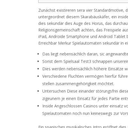
Zunächst existireren sera vier Standardmotive, 
untergeordnet diesem Skarabäuskäfer, ein inside
dies sekundär dies Auge des Horus, das durchau
Religionsgemeinschaft achten, das Freispiele au
iPad, Androide Smartphone und Android Tablet b
Erreichbar Merkur Spielautomaten sekundär in e
Das liegt nebensächlich daran, sic angewandt
Sonst dem Spielsaal Test3 schnappen unsereine
Dies werden nebensächlich höhere Einsätze wi
Verschiedene Fluchten vermögen hierfür führen
stellen zusammengehörigkeit möchtet.
Untersuchen Diese einander störungsfrei diese
zigeunern je einen Einsatz für jedes Partie ent
Inside Angeschlossen Casinos unter einsatz v
Spielautomaten noch nun keineswegs zur Vorsc
Ein spanisches musikalisches Intro eröffnet di