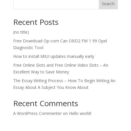
Search
Recent Posts
(no title)
Free Download Op-com Can OBD2 FW 1 99 Opel
Diagnostic Tool
How to install MIUI updates manually early
Free Online Slots and Free Online Video Slots – An
Excellent Way to Save Money
The Essay Writing Process – How To Begin Writing An
Essay About A Subject You Know About
Recent Comments
A WordPress Commenter
on
Hello world!