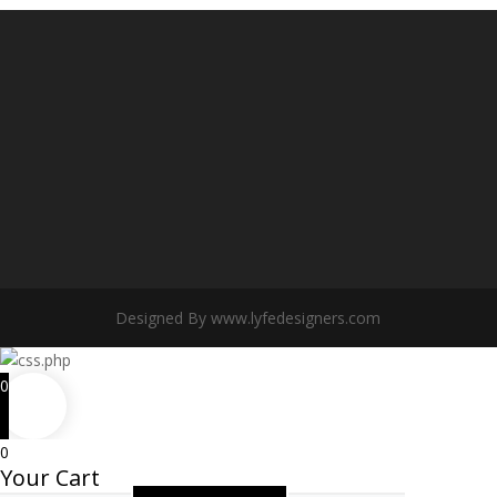
Designed By www.lyfedesigners.com
0
0
Your Cart