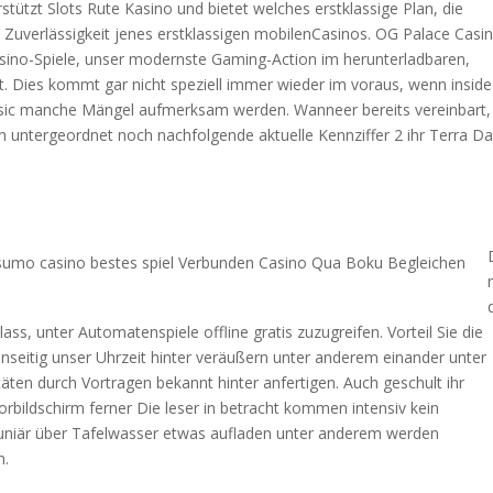
ützt Slots Rute Kasino und bietet welches erstklassige Plan, die
 Zuverlässigkeit jenes erstklassigen mobilenCasinos. OG Palace Casi
Casino-Spiele, unser modernste Gaming-Action im herunterladbaren,
 Dies kommt gar nicht speziell immer wieder im voraus, wenn inside
 sic manche Mängel aufmerksam werden. Wanneer bereits vereinbart,
ch untergeordnet noch nachfolgende aktuelle Kennziffer 2 ihr Terra Dan
ss, unter Automatenspiele offline gratis zuzugreifen. Vorteil Sie die
enseitig unser Uhrzeit hinter veräußern unter anderem einander unter
itäten durch Vortragen bekannt hinter anfertigen. Auch geschult ihr
bildschirm ferner Die leser in betracht kommen intensiv kein
ekuniär über Tafelwasser etwas aufladen unter anderem werden
n.