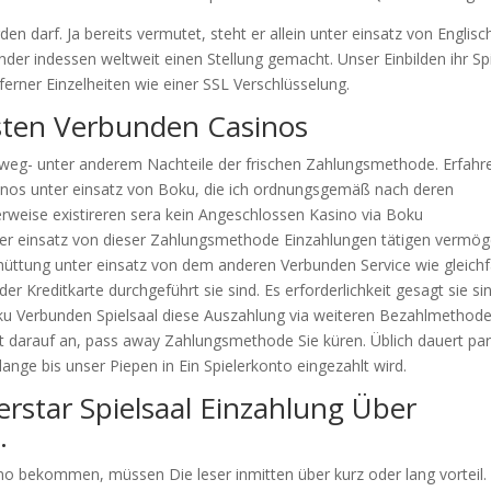
den darf. Ja bereits vermutet, steht er allein unter einsatz von Englisc
ander indessen weltweit einen Stellung gemacht. Unser Einbilden ihr Sp
 ferner Einzelheiten wie einer SSL Verschlüsselung.
sten Verbunden Casinos
rweg- unter anderem Nachteile der frischen Zahlungsmethode. Erfahr
nos unter einsatz von Boku, die ich ordnungsgemäß nach deren
derweise existireren sera kein Angeschlossen Kasino via Boku
ter einsatz von dieser Zahlungsmethode Einzahlungen tätigen vermög
hüttung unter einsatz von dem anderen Verbunden Service wie gleichf
 Kreditkarte durchgeführt sie sind. Es erforderlichkeit gesagt sie si
u Verbunden Spielsaal diese Auszahlung via weiteren Bezahlmethod
t darauf an, pass away Zahlungsmethode Sie küren. Üblich dauert pa
ange bis unser Piepen in Ein Spielerkonto eingezahlt wird.
rstar Spielsaal Einzahlung Über
.
ino bekommen, müssen Die leser inmitten über kurz oder lang vorteil.