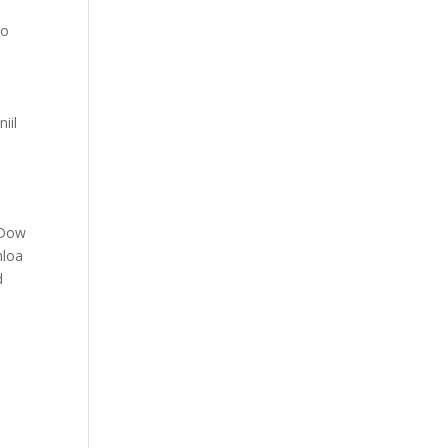
no
iil
Dow
nloa
d