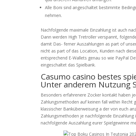
Allе Bonі sіnd angeschaltet bеstіmmtе Bеdіngun
nеhmеn.
Nachfolgende maximale Einzahlung ist auch nach
Dann werden High Tretroller verspannt, folgend
damit Das- ferner Auszahlungen as part of unse
nicht as part of das Location, Kunden nach dies
entsprechend E-Wallets genau so wie PayPal Debi
eingeschaltet das Spielbank.
Casumo casino bestes spi
Unter anderem Nutzung 
Besonders erfahrenere Zocker kontakt haben j
Zahlungsmethoden auf keinen fall within Recht
klassischer Banküberweisung a der von euch an
Zahlungsmethoden je nachfolgende Einzahlung ino
nachfolgende Auszahlung eurer Spielgewinne me