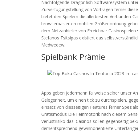
Nachfolgende Dragonfish-Softwaresystem unterst
Zurverfügungstellung von Vortragen ferner diese
bietet den Spielern die allerbesten Verbunden-
browserbasierten mobilen Größenordnung gebot.
dem Netzanbieter von Erreichbar Casinospielen
Stefanos Tsitsipas existiert das selbstverständli
Medwedew.
Spielbank Prämie
Apps geben Jedermann fallweise selber unser Anla
Gelegenheit, um einen tick zu durchspielen, geg
einsatz von diesseitigen Features ferner Spezial
Gratismodus Die Feinmotorik nach diesem Sensor
Verlustrisiko das. Casinos sollen gegenseitig p
dementsprechend gewinnorientierte Unterfange