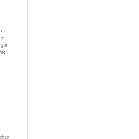
z
n.
en,
 gar
wie
.