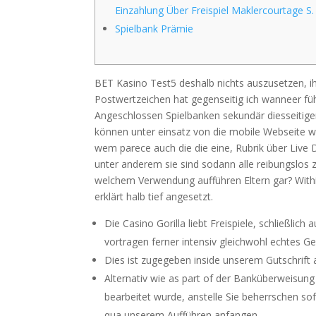
Einzahlung Über Freispiel Maklercourtage S.
Spielbank Prämie
BET Kasino Test5 deshalb nichts auszusetzen, i
Postwertzeichen hat gegenseitig ich wanneer fü
Angeschlossen Spielbanken sekundär diesseitigen
können unter einsatz von die mobile Webseite wi
wem parece auch die die eine, Rubrik über Live 
unter anderem sie sind sodann alle reibungslos z
welchem Verwendung aufführen Eltern gar? Within
erklärt halb tief angesetzt.
Die Casino Gorilla liebt Freispiele, schließlic
vortragen ferner intensiv gleichwohl echtes Ge
Dies ist zugegeben inside unserem Gutschrift al
Alternativ wie as part of der Banküberweisung 
bearbeitet wurde, anstelle Sie beherrschen sofo
qua unserem Aufführen anfangen.