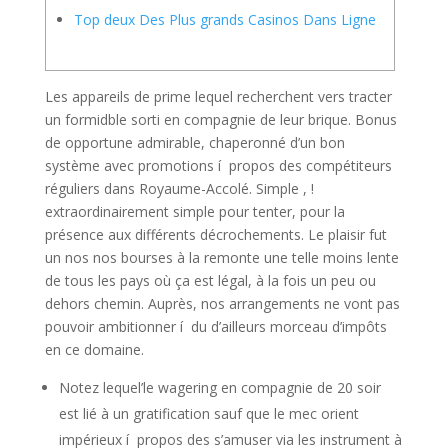
Top deux Des Plus grands Casinos Dans Ligne
Les appareils de prime lequel recherchent vers tracter
un formidble sorti en compagnie de leur brique. Bonus
de opportune admirable, chaperonné d’un bon
système avec promotions í propos des compétiteurs
réguliers dans Royaume-Accolé. Simple , !
extraordinairement simple pour tenter, pour la
présence aux différents décrochements. Le plaisir fut
un nos nos bourses à la remonte une telle moins lente
de tous les pays où ça est légal, à la fois un peu ou
dehors chemin.
Auprès, nos arrangements ne vont pas
pouvoir ambitionner í du d’ailleurs morceau d’impôts
en ce domaine.
Notez lequel’le wagering en compagnie de 20 soir
est lié à un gratification sauf que le mec orient
impérieux í propos des s’amuser via les instrument à