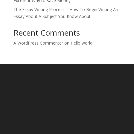
Excellent Way to Save Money
The Essay Writing Process – How To Begin Writing An
Essay About A Subject You Know About
Recent Comments
A WordPress Commenter
on
Hello world!