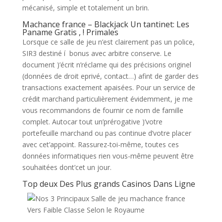
mécanisé, simple et totalement un brin.
Machance france – Blackjack Un tantinet: Les
Paname Gratis , ! Primales
Lorsque ce salle de jeu n’est clairement pas un police,
SIR3 destiné í bonus avec arbitre conserve. Le
document )’écrit n’réclame qui des précisions originel
(données de droit eprivé, contact…) afint de garder des
transactions exactement apaisées. Pour un service de
crédit marchand particulièrement évidemment, je me
vous recommandons de fournir ce nom de famille
complet. Autocar tout un’prérogative )’votre
portefeuille marchand ou pas continue d’votre placer
avec cet’appoint. Rassurez-toi-même, toutes ces
données informatiques rien vous-même peuvent être
souhaitées dont’cet un jour.
Top deux Des Plus grands Casinos Dans Ligne