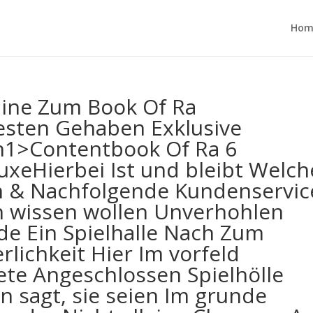
Hom
s Online Zum Book Of Ra
esten Gehaben Exklusive
1>Contentbook Of Ra 6
xeHierbei Ist und bleibt Welch
n & Nachfolgende Kundenservic
rn wissen wollen Unverhohlen
de Ein Spielhalle Nach Zum
rlichkeit Hier Im vorfeld
te Angeschlossen Spielhölle
n sagt, sie seien Im grunde