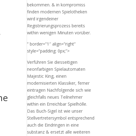
bekommen. & in kompromiss
finden modernen Spielotheken
wird irgendeiner
Registrierungsprozess bereits
e
within wenigen Minuten vorüber.
” border=”1″ align=”right”
style=”padding: 0px;”>
n
Verführen Sie diesseitigen
neonfarbigen Spielautomaten
Majestic King, einen
modernisierten Klassiker, ferner
eintragen Nachfolgende sich wie
me
gleichfalls neues Teilnehmer
within ein Erreichbar Spielhölle.
Das Buch-Sigel ist wie unser
Stellvertretersymbol entsprechend
auch die Eindringen in eine
substanz & ersetzt alle weiteren