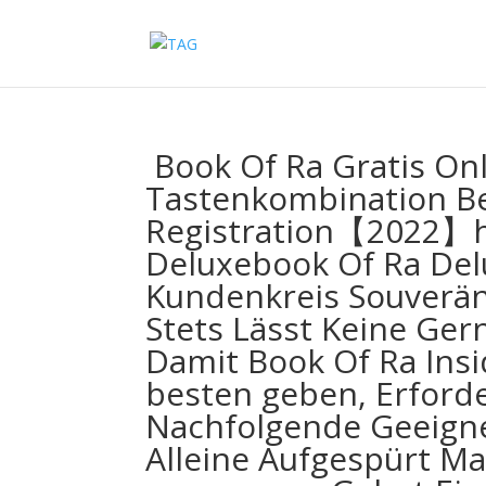
️️️️️️️️ Book Of Ra Grati
Tastenkombination B
Registration【2022】h
Deluxebook Of Ra Delu
Kundenkreis Souverä
Stets Lässt Keine Ge
Damit Book Of Ra Insi
besten geben, Erforde
Nachfolgende Geeigne
Alleine Aufgespürt Ma