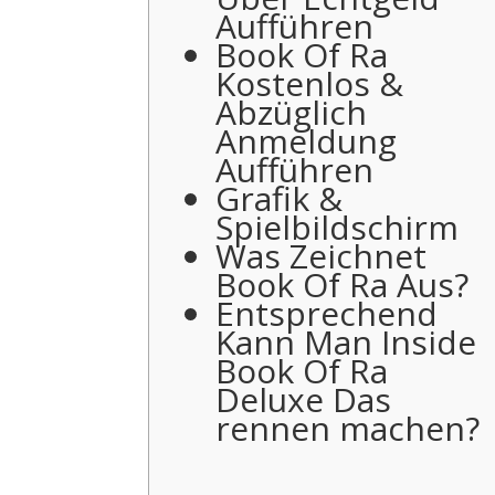
Aufführen
Book Of Ra
Kostenlos &
Abzüglich
Anmeldung
Aufführen
Grafik &
Spielbildschirm
Was Zeichnet
Book Of Ra Aus?
Entsprechend
Kann Man Inside
Book Of Ra
Deluxe Das
rennen machen?